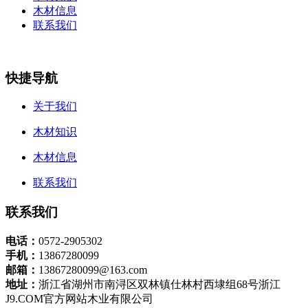
木材信息
联系我们
快捷导航
关于我们
木材知识
木材信息
联系我们
联系我们
电话：
0572-2905302
手机：
13867280099
邮箱：
13867280099@163.com
地址：
浙江省湖州市南浔区双林镇仕林村西埭组68号浙江
J9.COM官方网站木业有限公司