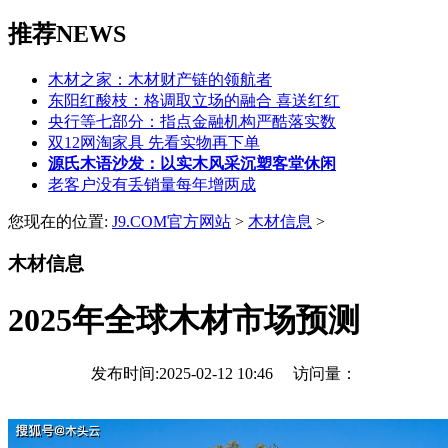
推荐NEWS
木材之家：木材财产链的领航者
东阳红酸枝：格调取立场的融合 喜送红红
央行等七部分：指点金融机构严酷落实数
双12网淘家具 先看实物再下单
源氏木语沙发：以实木风采沉塑客堂休闲
老客户没有丢销量每年增两成
您现在的位置:
J9.COM官方网站
>
木材信息
>
木材信息
2025年全球木材市场预测
发布时间:2025-02-12 10:46 访问量：