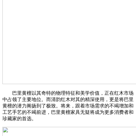
巴里黄檀以其奇特的物理特征和美学价值，正在红木市场
中占领了主要地位。而清韵红木对其的精深使用，更是将巴里
黄檀的潜力阐扬到了极致。将来，跟着市场需求的不竭增加和
工艺手艺的不竭前进，巴里黄檀家具无疑将成为更多消费者和
珍藏家的首选。