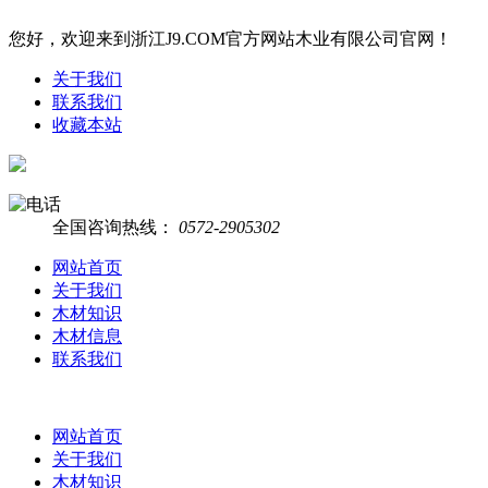
您好，欢迎来到浙江J9.COM官方网站木业有限公司官网！
关于我们
联系我们
收藏本站
全国咨询热线：
0572-2905302
网站首页
关于我们
木材知识
木材信息
联系我们
网站首页
关于我们
木材知识