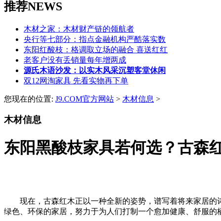
推荐NEWS
木材之家：木材财产链的领航者
央行等七部分：指点金融机构严酷落实数
东阳红酸枝：格调取立场的融合 喜送红红
老客户没有丢销量每年增两成
源氏木语沙发：以实木风采沉塑客堂休闲
双12网淘家具 先看实物再下单
您现在的位置:
J9.COM官方网站
>
木材信息
>
木材信息
东阳黑酸枝家具若何选？古森
现在，古森红木正以一种全新的姿势，谱写着将来家居的诗
绿色、环保的家居，努力于为人们打制一个愈加健康、舒服的