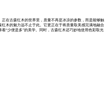
正在古森红木的世界里，质量不再是冰凉的参数，而是能够触
森红木的魅力远不止于此。它更正在于将质量取美感完满地融合
着“少便是多”的美学。同时，古森红木还巧妙地使用色彩取光