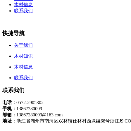
木材信息
联系我们
快捷导航
关于我们
木材知识
木材信息
联系我们
联系我们
电话：
0572-2905302
手机：
13867280099
邮箱：
13867280099@163.com
地址：
浙江省湖州市南浔区双林镇仕林村西埭组68号浙江J9.