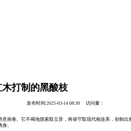
红木打制的黑酸枝
发布时间:2025-03-14 08:30 访问量：
意画卷。它不竭地摸索取立异，将保守取现代相连系，创制出愈
栖身。