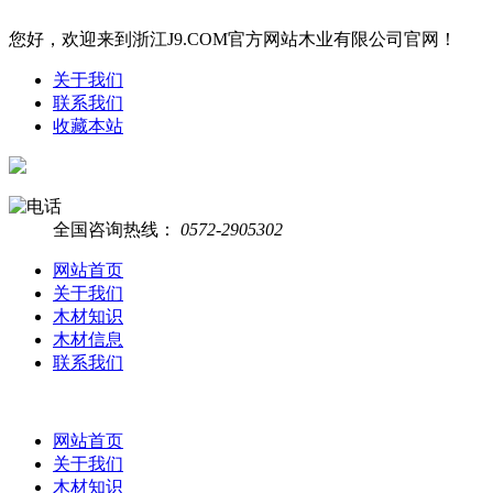
您好，欢迎来到浙江J9.COM官方网站木业有限公司官网！
关于我们
联系我们
收藏本站
全国咨询热线：
0572-2905302
网站首页
关于我们
木材知识
木材信息
联系我们
网站首页
关于我们
木材知识