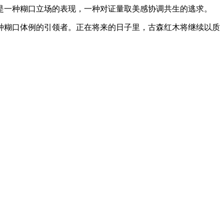
一种糊口立场的表现，一种对证量取美感协调共生的逃求。
糊口体例的引领者。正在将来的日子里，古森红木将继续以质