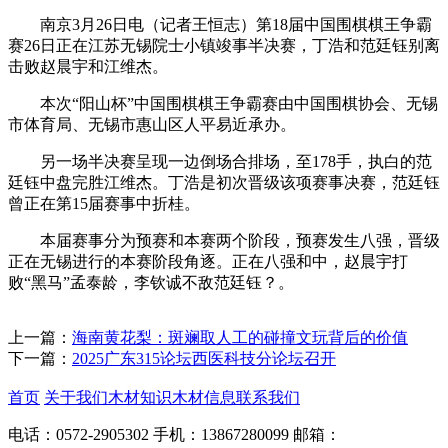
南京3月26日电（记者王恒志）第18届中国围棋棋王争霸
赛26日正在江苏无锡院士小镇竣事半决赛，丁浩和范廷钰别离
击败赵晨宇和江维杰。
本次“阳山杯”中国围棋棋王争霸赛由中国围棋协会、无锡
市体育局、无锡市惠山区人平易近承办。
另一场半决赛呈现一边倒场合排场，至178手，执白的范
廷钰中盘完胜江维杰。丁浩是初次晋级该项赛事决赛，范廷钰
曾正在第15届赛事中折桂。
本届赛事分为预赛和本赛两个阶段，预赛发生八强，晋级
正在无锡进行的本赛阶段角逐。正在八强和中，赵晨宇打
败“黑马”孟泰龄，李钦诚不敌范廷钰？。
上一篇：
海南黄花梨：斑斓取人工的碰撞文玩背后的价值
下一篇：
2025广东315论坛西医科技分论坛召开
首页
关于我们
木材知识
木材信息
联系我们
电话：0572-2905302
手机：13867280099
邮箱：