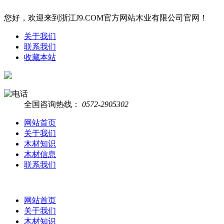
您好，欢迎来到浙江J9.COM官方网站木业有限公司官网！
关于我们
联系我们
收藏本站
全国咨询热线：
0572-2905302
网站首页
关于我们
木材知识
木材信息
联系我们
网站首页
关于我们
木材知识