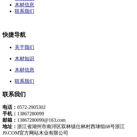
木材信息
联系我们
快捷导航
关于我们
木材知识
木材信息
联系我们
联系我们
电话：
0572-2905302
手机：
13867280099
邮箱：
13867280099@163.com
地址：
浙江省湖州市南浔区双林镇仕林村西埭组68号浙江
J9.COM官方网站木业有限公司