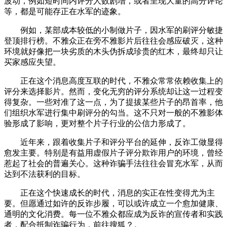
波动，例如短时间内评分人数剧增，或者呈现大量的高分评论
等，都是可能存正在水军的迹象。
例如，某部成本较低的小制做片子，因水军的刷评分敏捷
登顶排行榜。不雅众正在旁不雅影片后往往会感应破灭，这种
环境就好像把一块劣质的木头伪拆成珍贵的红木，最终却只让
买家感应失望。
正在这个消息高度互联的时代，不雅众常常依赖收集上的
评分来选择影片。然而，变化无穷的评分系统却让这一过程变
得复杂。一些对准了这一点，为了提拔某些片子的昂首率，他
们组织水军进行集中刷评分的勾当。这不只对一般的不雅影体
验形成了影响，更对整个片子行业的公信力形成了。
近年来，跟着收集片子和评分平台的延伸，反诈工做显得
愈发主要。特别是有益用虚假片子评分欺诈用户的环境，曾经
惹起了社会的普遍关心。这种诈骗手法往往会冒充水军，从而
达到不法获利的目标。
正在这个快速成长的时代，消息的实正在性变得尤为主
要。但愿通过如许的反诈步履，可以或许成立一个愈加健康、
通明的文化消费。每一位不雅众都应成为反诈的宣传者和实践
者，配合抵制诈骗行为，前往搜狐？。