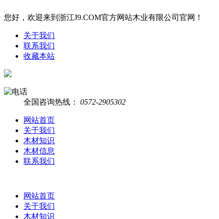
您好，欢迎来到浙江J9.COM官方网站木业有限公司官网！
关于我们
联系我们
收藏本站
全国咨询热线：
0572-2905302
网站首页
关于我们
木材知识
木材信息
联系我们
网站首页
关于我们
木材知识