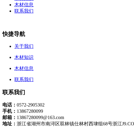
木材信息
联系我们
快捷导航
关于我们
木材知识
木材信息
联系我们
联系我们
电话：
0572-2905302
手机：
13867280099
邮箱：
13867280099@163.com
地址：
浙江省湖州市南浔区双林镇仕林村西埭组68号浙江J9.