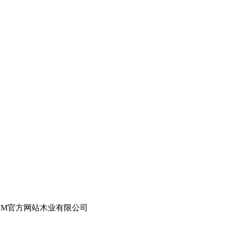
COM官方网站木业有限公司