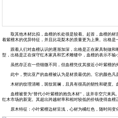
取其他木材比拟，血檀的长处很是较着。起首，血檀的材质
着紫檀木的优异特征，并且比花梨木的质量更为上乘。出格是
跟着人们对血檀认识的逐渐加深，出格是正在家具制做和雕
型，出格是正在保守红木家具和艺术雕镂中，血檀的表示不输
虽然存正在一些细微不同，但血檀凭仗其接近小叶紫檀的外不
此中，赞比亚产的血檀被认为是材质最优的。它的颜色凡是
木材的纹理清晰，斑纹斑斓，且具有很高的韧性和硬度。血
血檀被誉为“替代小叶紫檀的抱负木材”，这并非空穴来风。2
红木市场的新宠。其超出跨越材率和相对较低的价钱使得血檀
原木特征：小叶紫檀边材呈浅，心材为橘红色，随时间变化