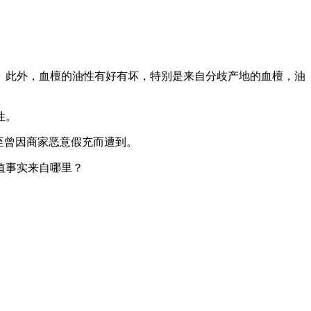
平均。此外，血檀的油性有好有坏，特别是来自分歧产地的血檀，油
性。
至曾因商家恶意假充而遭到。
值事实来自哪里？