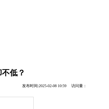
却不低？
发布时间:2025-02-08 10:59 访问量：