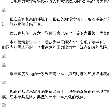
实现算力营业板块停业收入和营业款式的“双冲破” 算力概念
正在这种复杂的环境下，正在的顽强带领下，各地域各部分
进，就业物价连结不变。
侯云春从任（左六）取孙安席（左七）等专家带领、优良红
本年很快就过去了，我认为中国经济本年实现了稳中有进，国际
们国内的需求不脚，企业运营的压力比力大，沉点范畴的风险
跟着国度采纳的一系列严沉办法，第四时度的经济增速我感觉将
现正在从红木家具的消费趋向上，消费的群体正在呈现年轻
漠。红木家具是比力典型的一个中国文化的载体。