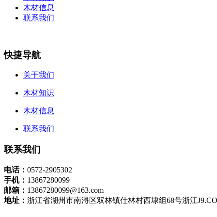
木材信息
联系我们
快捷导航
关于我们
木材知识
木材信息
联系我们
联系我们
电话：
0572-2905302
手机：
13867280099
邮箱：
13867280099@163.com
地址：
浙江省湖州市南浔区双林镇仕林村西埭组68号浙江J9.