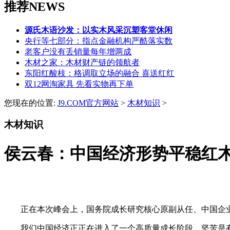
推荐NEWS
源氏木语沙发：以实木风采沉塑客堂休闲
央行等七部分：指点金融机构严酷落实数
老客户没有丢销量每年增两成
木材之家：木材财产链的领航者
东阳红酸枝：格调取立场的融合 喜送红红
双12网淘家具 先看实物再下单
您现在的位置:
J9.COM官方网站
>
木材知识
>
木材知识
侯云春：中国经济形势平稳红
正在本次峰会上，国务院成长研究核心原副从任、中国企业
我们中国经济正正在进入了一个高质量成长阶段。坚苦是有