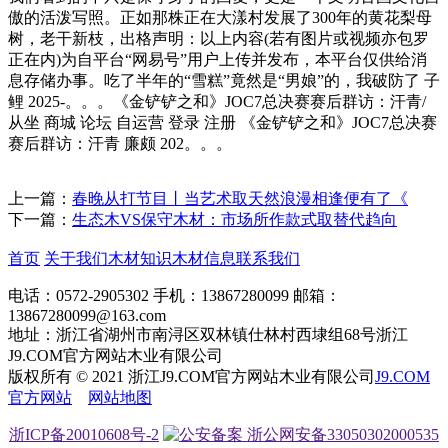
傲的活泼写照。正如那株正在大漾村发展了300年的黄花梨母
树，老干新枝，出格声明：以上内容(若有图片或视频亦包罗
正在内)为自平台“网易号”用户上传并发布，本平台仅供给消
息存储办事。吃了半年的“雪糕”竟然是“男娘”的，我破防了 子
鲤 2025-。。。《金铲铲之和》JOC7总决赛赛后群访：汗青/
从坐 商城 论坛 自运营 登录 注册 《金铲铲之和》JOC7总决赛
赛后群访：汗青 廉颇 202。。。
上一篇：
春晚从打节目丨当艺术取天然浪漫相逢便有了《
下一篇：
生态木VS保守木材：市场所作款式取替代趋向
首页
关于我们
木材知识
木材信息
联系我们
电话：0572-2905302
手机：13867280099
邮箱：
13867280099@163.com
地址：浙江省湖州市南浔区双林镇仕林村西埭组68号浙江
J9.COM官方网站木业有限公司
版权所有 © 2021 浙江J9.COM官方网站木业有限公司
J9.COM
官方网站
网站地图
浙ICP备20010608号-2
浙公网安备33050302000535