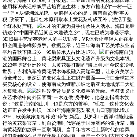
窘境，海南正以轨制立异破题。三亚崖州湾的黄花梨基因库，
使用标识表记标帜手艺培育速生林；东方市推出的“一树一证
一码”区块链溯源系统，更值得关心的是，海南自贸港“零关
税”政策下，进口红木原料取本土黄花梨构成互补，激活了整
个红木财产链。
人才的汇聚为身手传承注入活水。海口龙塘
镇这个“中国平易近间艺术雕镂之乡”，现在已成为非遗研学。
3D扫描手艺留存老匠人的手法轨迹，VR体验让年轻人正在虚
拟空间进修榫卯身手。数据显示，近三年海南工艺美术从业者
平均春秋下降12岁，95后传承人占比达17%。
正在海南自贸
港的国际舞台上，黄花梨家具正从文化遗产升级为文化本钱。
2023年博鳌亚洲论坛，以黄花梨打制的“海上明月”会议桌冷艳
世界；吉利汽车将黄花梨木饰板融入高端车型，让东方美学奔
驰全球公。更深远的变化发生正在财产层面——海口全球红木
买卖核心的设立，使海南成为继新加坡之后亚太地域第二大红
木集散地。
这种改变背后是文化叙事的升级。当符集义正
在艺术馆中向外国客商“一木连做”身手时，他总会指着木纹
说：“这是海南的山川，也是东方的哲学。”现在，这种文化表
达正正在发生共识：2024年海南黄花梨家具出口额同比增加
83%，欧美藏家竞相珍藏“琼做”新品。从郑和下西洋时随船远
行的黄花梨官箱，到自贸港时代穿越于国际航路的集拆箱，海
南黄花梨的故事一直取同频。当千年古木赶上新时代的春风，
我们看到的不只是保守身手的回复，更是一个文明古国文化自