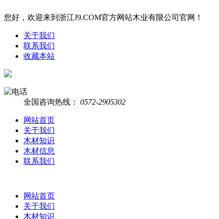
您好，欢迎来到浙江J9.COM官方网站木业有限公司官网！
关于我们
联系我们
收藏本站
全国咨询热线：
0572-2905302
网站首页
关于我们
木材知识
木材信息
联系我们
网站首页
关于我们
木材知识