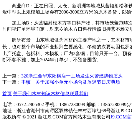
商业商D：正在日照、太仓、新明洲等地域从营辐射松和铁杉
般中型以上规模加工场会有2000-3000立方米的原木备货，
加工场B：从营辐射松木方等口料产物，其市场笼盖范畴次要
时间视订单环境而定，对来岁的木方口料行情照旧持悲不雅立
调研布景：山东地域做为木材的主要产地之一，其木材市场
长，也对整个市场的不变起到主要感化。冬储的次要动因包罗
出产托盘、包拆料、木模板；厂内2套锯，目前只开一台。预备1
断不客不雅，加上2024年订单少，不预备囤货。
上一篇：
320浙江金华东阳横店一工场发生火警燃烧物质从
下一篇：
丰镇：关于加强小单元小场合及旅逛节日庆典场
首页
关于我们
木材知识
木材信息
联系我们
电话：0572-2905302
手机：13867280099
邮箱：13867280099@1
地址：浙江省湖州市南浔区双林镇仕林村西埭组68号浙江J9.C
版权所有 © 2021 浙江J9.COM官方网站木业有限公司
J9.COM