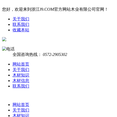
您好，欢迎来到浙江J9.COM官方网站木业有限公司官网！
关于我们
联系我们
收藏本站
全国咨询热线：
0572-2905302
网站首页
关于我们
木材知识
木材信息
联系我们
网站首页
关于我们
木材知识