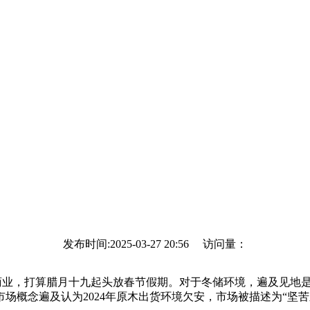
发布时间:2025-03-27 20:56 访问量：
业，打算腊月十九起头放春节假期。对于冬储环境，遍及见地是
场概念遍及认为2024年原木出货环境欠安，市场被描述为“坚苦