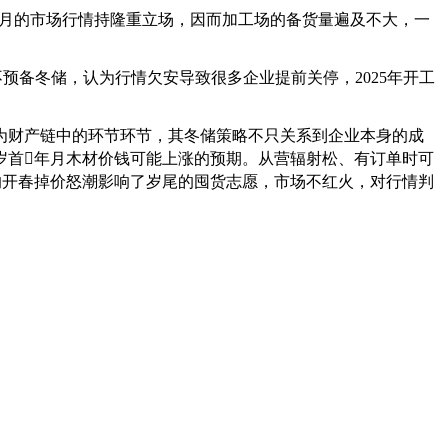
年月的市场行情持隆重立场，因而加工场的备货量遍及不大，一
备冬储，认为行情欠安导致很多企业提前关停，2025年开工
财产链中的环节环节，其冬储策略不只关系到企业本身的成
岁首年月木材价钱可能上涨的预期。从营辐射松、有订单时可
年月的开春掉价怒潮影响了岁尾的囤货志愿，市场不红火，对行情判